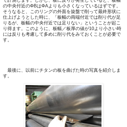
で計測します。しかし、板に反りが発生していると、板幅
の中央付近のΦBはΦAよりも小さくなっているはずです。
そうなると、このリングの外面を旋盤で削って最終形状に
仕上げようとした時に、「板幅の両端付近では削り代が足
りるが、板幅の中央付近では足りない」ということが起こ
り得ます。このように、板幅／板厚の値が10より小さい時
には反りも考慮して多めに削り代をみておくことが必要で
す。
最後に、以前にチタンの板を曲げた時の写真を紹介しま
す。