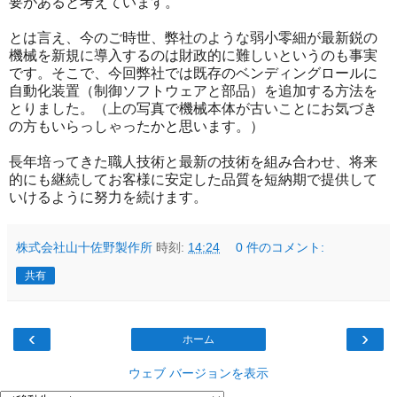
要があると考えています。
とは言え、今のご時世、弊社のような弱小零細が最新鋭の
機械を新規に導入するのは財政的に難しいというのも事実
です。そこで、今回弊社では既存のベンディングロールに
自動化装置（制御ソフトウェアと部品）を追加する方法を
とりました。（上の写真で機械本体が古いことにお気づき
の方もいらっしゃったかと思います。）
長年培ってきた職人技術と最新の技術を組み合わせ、将来
的にも継続してお客様に安定した品質を短納期で提供して
いけるように努力を続けます。
株式会社山十佐野製作所
時刻:
14:24
0 件のコメント:
共有
‹
›
ホーム
ウェブ バージョンを表示