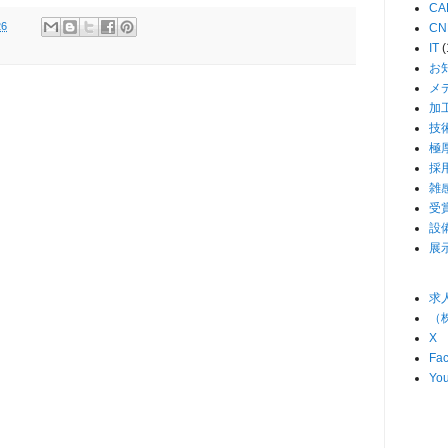
CA
26
CN
IT
(
お
メ
加
技
極
採
雑
受
設
展
求人
（
X
Fa
Yo