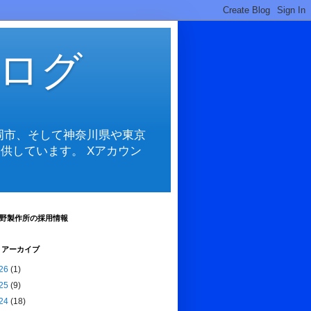
ログ
岡市、そして神奈川県や東京
供しています。 Xアカウン
野製作所の採用情報
 アーカイブ
26
(1)
25
(9)
24
(18)