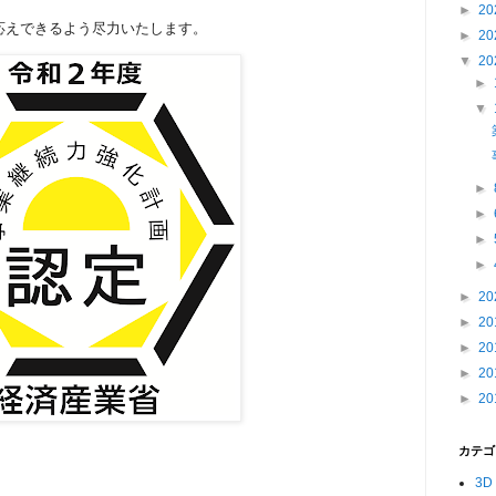
►
20
応えできるよう尽力いたします。
►
20
▼
20
►
▼
►
►
►
►
►
20
►
20
►
20
►
20
►
20
カテゴ
3D