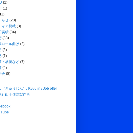
D
(2)
F
(1)
11)
知らせ
(28)
ディア掲載
(3)
工実績
(34)
術
(33)
厚ロール曲げ
(2)
用
(3)
感
(7)
賞・承認など
(7)
備
(4)
示会
(8)
（きゅうじん）/ Kyuujin / Job offer
株）山十佐野製作所
cebook
uTube