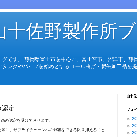
山十佐野製作所ブ
ログです。 静岡県富士市を中心に、富士宮市、沼津市、静
にタンクやパイプを始めとするロール曲げ・製缶加工品を提
山十佐
の認定
ブログ
►
20
計画の認定を受けております。
►
20
た際に、サプライチェーンへの影響をできる限り抑えること
►
20