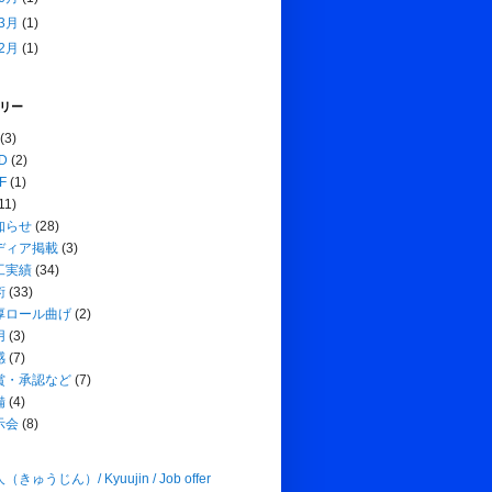
3月
(1)
2月
(1)
リー
(3)
D
(2)
F
(1)
11)
知らせ
(28)
ディア掲載
(3)
工実績
(34)
術
(33)
厚ロール曲げ
(2)
用
(3)
感
(7)
賞・承認など
(7)
備
(4)
示会
(8)
（きゅうじん）/ Kyuujin / Job offer