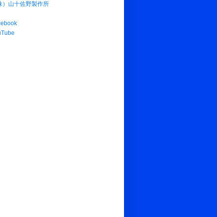
株）山十佐野製作所
cebook
uTube