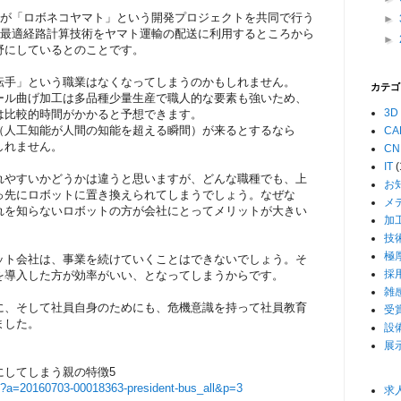
輸が「ロボネコヤマト」という開発プロジェクトを共同で行う
►
の最適経路計算技術をヤマト運輸の配送に利用するところから
►
野にしているとのことです。
転手」という職業はなくなってしまうのかもしれません。
カテゴ
ール曲げ加工は多品種少量生産で職人的な要素も強いため、
3D
は比較的時間がかかると予想できます。
（人工知能が人間の知能を超える瞬間）が来るとするなら
CA
しれません。
CN
IT
(
れやすいかどうかは違うと思いますが、どんな職種でも、上
お
っ先にロボットに置き換えられてしまうでしょう。なぜな
メ
れを知らないロボットの方が会社にとってメリットが大きい
加
技
極
ット会社は、事業を続けていくことはできないでしょう。そ
採
を導入した方が効率がいい、となってしまうからです。
雑
に、そして社員自身のためにも、危機意識を持って社員教育
受
ました。
設
展
にしてしまう親の特徴5
cle?a=20160703-00018363-president-bus_all&p=3
求人