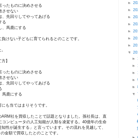
►
20
と言ったものに決めさせる
►
20
敗させない
とは、先回りしてやってあげる
►
20
する
►
20
なし、馬鹿にする
►
20
►
20
に負けない子どもに育てられるとのことです。
►
20
た。
▼
20
►
て方】
►
と言ったものに決めさせる
►
敗させない
►
とは、先回りしてやってあげる
►
る
、馬鹿にする
▼
育にも当てはまりそうです。
のARM社を買収したことで話題となりました。孫社長は、直
内にコンピュータの人工知能が人類を凌駕する。40億年の生命
超知性が誕生する」と言っています。その流れを見越して、
もの金額で買収したとのことです。
►