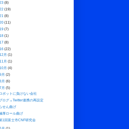
23
(8)
22
(19)
21
(8)
20
(11)
19
(7)
18
(1)
17
(8)
16
(22)
12月
(1)
11月
(1)
10月
(4)
9月
(2)
8月
(6)
7月
(5)
ロボットに負けない会社
ブログ→Twitter連携の再設定
らせん曲げ
極厚ロール曲げ
第1回富士市CNF研究会
6月
(1)