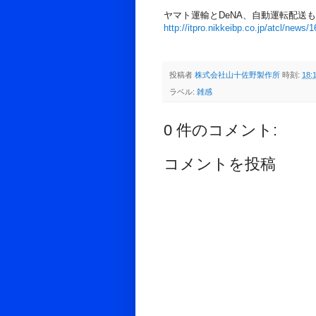
ヤマト運輸とDeNA、自動運転配送
http://itpro.nikkeibp.co.jp/atcl/news
投稿者
株式会社山十佐野製作所
時刻:
18:
ラベル:
雑感
0 件のコメント:
コメントを投稿