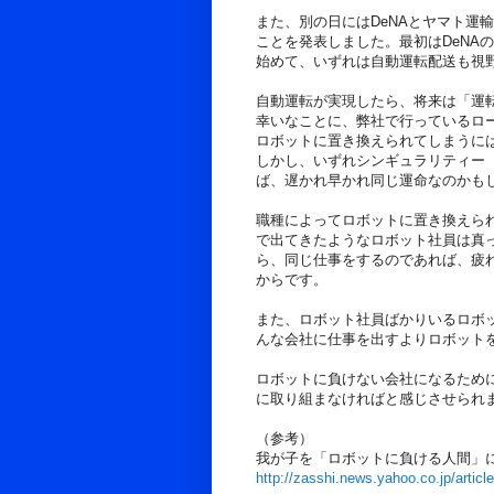
また、別の日にはDeNAとヤマト運
ことを発表しました。最初はDeNA
始めて、いずれは自動運転配送も視
自動運転が実現したら、将来は「運
幸いなことに、弊社で行っているロ
ロボットに置き換えられてしまうに
しかし、いずれシンギュラリティー
ば、遅かれ早かれ同じ運命なのかも
職種によってロボットに置き換えら
で出てきたようなロボット社員は真
ら、同じ仕事をするのであれば、疲
からです。
また、ロボット社員ばかりいるロボ
んな会社に仕事を出すよりロボット
ロボットに負けない会社になるため
に取り組まなければと感じさせられ
（参考）
我が子を「ロボットに負ける人間」
http://zasshi.news.yahoo.co.jp/arti