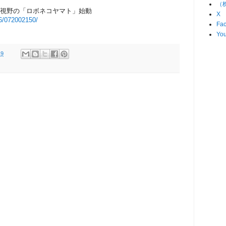
（
も視野の「ロボネコヤマト」始動
X
/16/072002150/
Fa
Yo
19