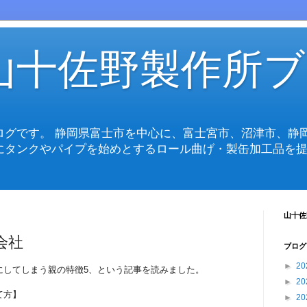
山十佐野製作所ブ
ログです。 静岡県富士市を中心に、富士宮市、沼津市、静
にタンクやパイプを始めとするロール曲げ・製缶加工品を提
山十佐
会社
ブログ
►
20
にしてしまう親の特徴5、という記事を読みました。
►
20
て方】
►
20