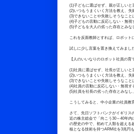
(1)子どもに選ばせず、親が正しい
(2)いつもうまくいく方法を教え、失
(3)できないことや失敗しそうなこ
(4)子どもの言動に反応しない・無視
(5)子どもを大人の劣った存在とみ
これを反面教師とすれば、ロボット
試しに少し言葉を置き換えてみまし
【人のいいなりのロボット社員の育
(1)社員に選ばせず、社長が正しい
(2)いつもうまくいく方法を教え、失
(3)できないことや失敗しそうなこ
(4)社員の言動に反応しない・無視す
(5)社員を社長の劣った存在とみなし
こうしてみると、中小企業の社員教
さて、先日ソフトバンクがイギリス
近の株主総会で「向こう30～40年
の歴史の中で、初めて人類を超える
核となる技術を持つARM社を3兆円