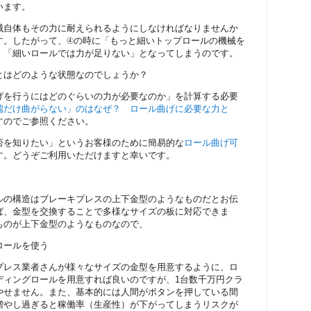
います。
械自体もその力に耐えられるようにしなければなりませんか
す。したがって、④の時に「もっと細いトップロールの機械を
、「細いロールでは力が足りない」となってしまうのです。
とはどのような状態なのでしょうか？
げを行うにはどのぐらいの力が必要なのか」を計算する必要
端だけ曲がらない」のはなぜ？ ロール曲げに必要な力と
すのでご参照ください。
否を知りたい」というお客様のために簡易的な
ロール曲げ可
す。どうぞご利用いただけますと幸いです。
ルの構造はブレーキプレスの上下金型のようなものだとお伝
ば、金型を交換することで多様なサイズの板に対応できま
ものが上下金型のようなものなので、
ロールを使う
プレス業者さんが様々なサイズの金型を用意するように、ロ
ディングロールを用意すれば良いのですが、1台数千万円クラ
やせません。また、基本的には人間がボタンを押している間
増やし過ぎると稼働率（生産性）が下がってしまうリスクが