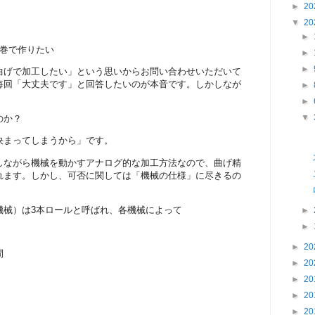
►
20
▼
20
►
板巻で作りたい
►
►
曲げで加工したい」という思いからお問い合わせいただいて
毎回「大丈夫です」と回答したいのが本音です。しかしなが
►
。
►
▼
のか？
決まってしまうから」です。
しながら機械を動かすアナログ的な加工方法なので、曲げ精
れます。しかし、可否に関しては「機械の仕様」に尽きるの
機械）は3本ロールと呼ばれ、各機械によって
►
►
►
20
間
►
20
►
20
►
20
►
20