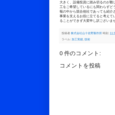
大きく、設備投資に踏み切るのが難
工をご希望しているにも関わらずど
報の中から競合他社であっても紹介
事業を支えるお役に立てると考えて
ることができず大変申し訳ございま
投稿者
株式会社山十佐野製作所
時刻:
11:
ラベル:
加工実績
,
技術
0 件のコメント:
コメントを投稿