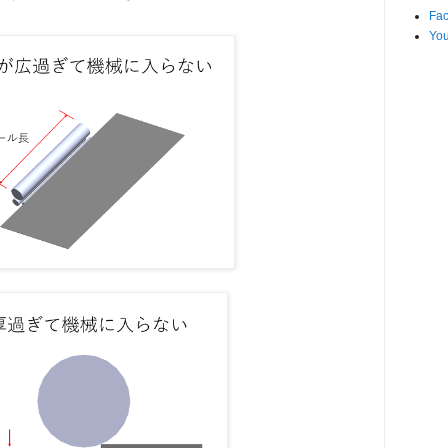
Fa
Yo