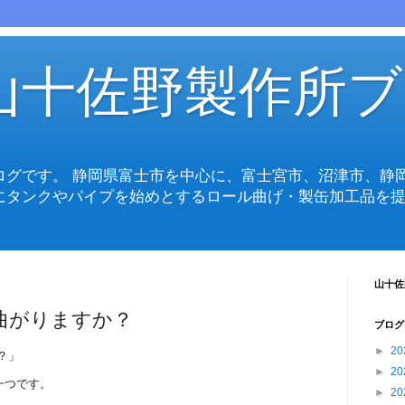
山十佐野製作所ブ
ログです。 静岡県富士市を中心に、富士宮市、沼津市、静
にタンクやパイプを始めとするロール曲げ・製缶加工品を提
山十佐
曲がりますか？
ブログ
►
20
？」
►
20
一つです。
►
20