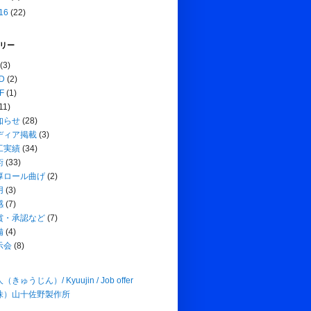
16
(22)
リー
(3)
D
(2)
F
(1)
11)
知らせ
(28)
ディア掲載
(3)
工実績
(34)
術
(33)
厚ロール曲げ
(2)
用
(3)
感
(7)
賞・承認など
(7)
備
(4)
示会
(8)
（きゅうじん）/ Kyuujin / Job offer
株）山十佐野製作所