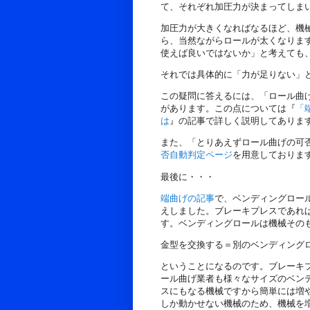
て、それぞれ加圧力が決まってしま
加圧力が大きくなればなるほど、機
ら、当然ながらロールが太くなりま
使えば良いではないか」と考えても
それでは具体的に「力が足りない」
この疑問に答えるには、「ロール曲
があります。この点については『
「
は
』の記事で詳しく説明してありま
また、「とりあえずロール曲げの可
否自動判定ページ
を用意しておりま
最後に・・・
端曲げの記事
で、ベンディングロー
えしました。ブレーキプレスであれ
す。ベンディングロールは機械その
金型を交換する＝別のベンディング
ということになるのです。ブレーキ
ール曲げ業者も様々なサイズのベン
スにもなる機械ですから簡単には増
しか動かせない機械のため、機械を