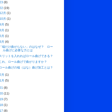
23
(8)
22
(19)
12月
(1)
10月
(1)
9月
(5)
8月
(1)
6月
(1)
3月
(4)
「端だけ曲がらない」のはなぜ？ ロー
ル曲げに必要な力とは
スリットを入れればロール曲げできる？
これ、ロール曲げで曲がりますか？
ロール曲げの端（はな）曲げ加工とは？
2月
(1)
1月
(5)
21
(8)
20
(11)
19
(7)
18
(1)
17
(8)