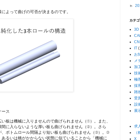
►
20
様によって曲げの可否が決まるのです。
カテゴ
3D
CA
CN
IT
(
お
メ
加
技
極
採
雑
受
設
展
ケース
広い板は機械に入りませんので曲げられません（①）。また、
求人
隙間に入らないような厚い板も曲げられません（②）。さら
が、ボトムロール間隔より短い板も曲げられません（③）。③
（
、あるいは橋がかからない状態に似ていることから「機械に
X