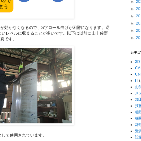
►
20
►
20
►
20
►
20
しが効かなくなるので、S字ロール曲げが困難になります。逆
►
20
ないレベルに収まることが多いです。以下は以前に山十佐野
►
20
写真です。
カテゴ
3D
CA
CN
IT
(
お
メ
加
技
極
採
雑
受
として使用されています。
設