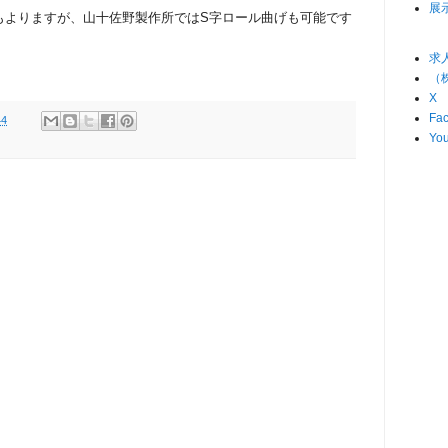
展
もよりますが、山十佐野製作所ではS字ロール曲げも可能です
求人
（
X
Fa
44
Yo