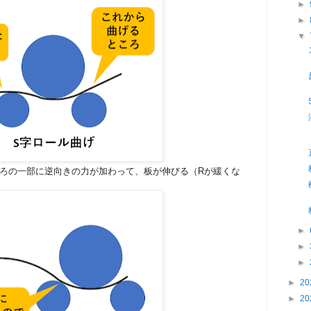
►
►
▼
ころの一部に逆向きの力が加わって、板が伸びる（Rが緩くな
►
►
►
►
20
►
20