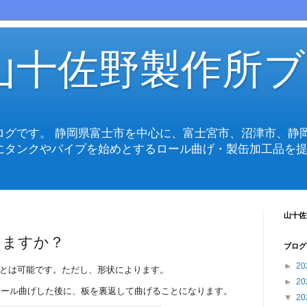
山十佐野製作所ブ
ログです。 静岡県富士市を中心に、富士宮市、沼津市、静
にタンクやパイプを始めとするロール曲げ・製缶加工品を提
山十佐
きますか？
ブログ
►
20
ことは可能です。ただし、形状によります。
►
20
ロール曲げした後に、板を裏返して曲げることになります。
▼
20