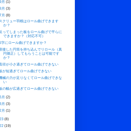
9月
(1)
8月
(3)
7月
(8)
スクリュー羽根はロール曲げできます
か？
反ってしまった板をロール曲げで平らに
できますか？（対応不可）
S字にロール曲げできますか？
溶接した円筒を持ち込んでリロール（真
円矯正）してもらうことは可能です
か？
直径が小さ過ぎてロール曲げできない
板が短過ぎてロール曲げできない
機械の力が足りなくてロール曲げできな
い
板の幅が広過ぎてロール曲げできない
6月
(2)
3月
(3)
2月
(1)
23
(8)
22
(19)