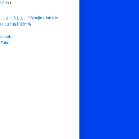
示会
(8)
（きゅうじん）/ Kyuujin / Job offer
株）山十佐野製作所
cebook
uTube