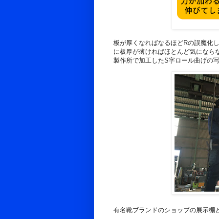
板が厚くなればなるほどRの誤魔化
に板厚が薄ければほとんど気になら
製作所で加工したS字ロール曲げの
有名靴ブランドのショップの展示棚